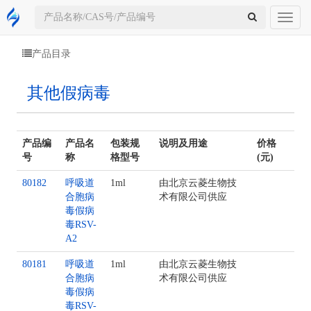
Toggl
naviga
产品目录
其他假病毒
产品编
产品名
包装规
说明及用途
价格
号
称
格型号
(元)
80182
呼吸道
1ml
由北京云菱生物技
合胞病
术有限公司供应
毒假病
毒RSV-
A2
80181
呼吸道
1ml
由北京云菱生物技
合胞病
术有限公司供应
毒假病
毒RSV-