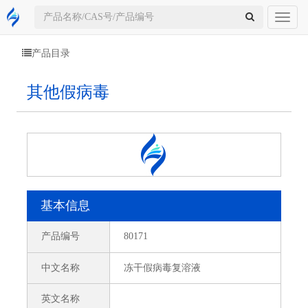
Toggl
naviga
产品目录
其他假病毒
基本信息
产品编号
80171
中文名称
冻干假病毒复溶液
英文名称