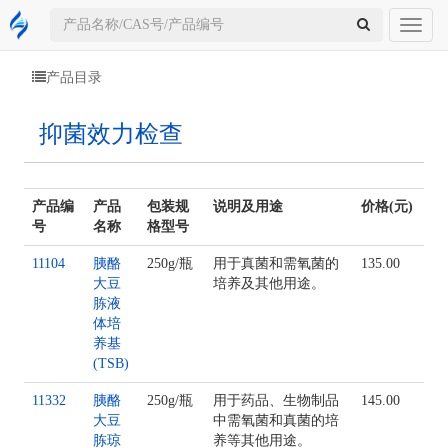
Toggl
naviga
产品目录
抑菌效力检查
产品编
产品
包装规
说明及用途
价格(元)
号
名称
格型号
11104
胰酪
250g/瓶
用于真菌和需氧菌的
135.00
大豆
培养及其他用途。
胨液
体培
养基
(TSB)
11332
胰酪
250g/瓶
用于药品、生物制品
145.00
大豆
中需氧菌和真菌的培
胨琼
养等其他用途。