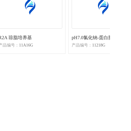
R2A 琼脂培养基
pH7.0氯化钠-蛋白胨缓冲液
产品编号：
11A16G
产品编号：
11218G