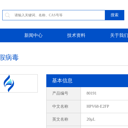
搜索
新闻中心
技术资料
关于我
V假病毒
基本信息
产品编号
80191
中文名称
HPV68-E2FP
英文名称
20μL